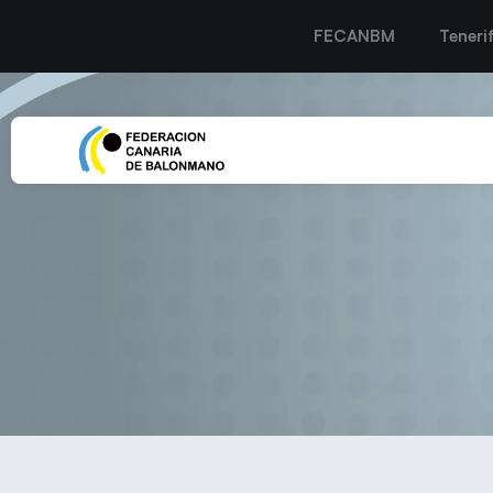
FECANBM
Teneri
Declerck Sibo refuerza la