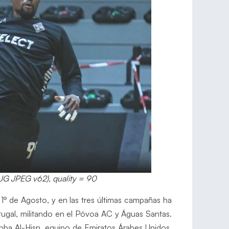
JG JPEG v62), quality = 90
 1º de Agosto, y en las tres últimas campañas ha
tugal, militando en el Póvoa AC y Águas Santas.
bba Al-Hisn, equipo de Emiratos Árabes Unidos.