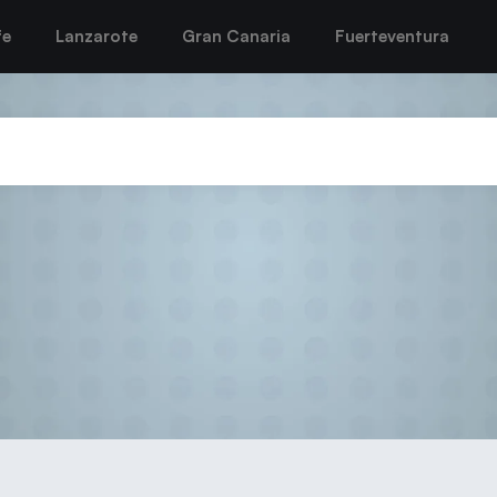
fe
Lanzarote
Gran Canaria
Fuerteventura
 primera línea del Balonmano La