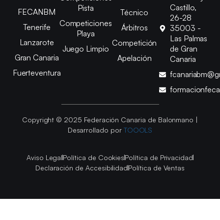
Castillo,
Pista
FECANBM
Técnico
26-28
Competiciones
Tenerife
Árbitros
35003 -
Playa
Las Palmas
Lanzarote
Competición
Juego Limpio
de Gran
Gran Canaria
Apelación
Canaria
Fuerteventura
fcanariabm@g
formacionfec
Copyright © 2025 Federación Canaria de Balonmano |
Desarrollado por
TOOOLS
Aviso Legal
Política de Cookies
Política de Privacidad
Declaración de Accesibilidad
Política de Ventas