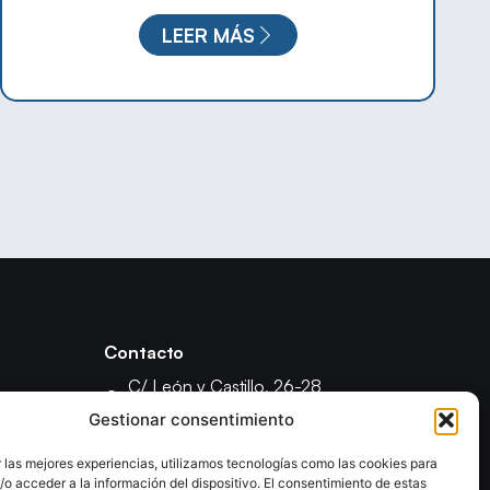
LEER MÁS
Contacto
C/ León y Castillo, 26-28
35003 - Las Palmas de Gran Canaria
Gestionar consentimiento
fcanariabm@gmail.com
 las mejores experiencias, utilizamos tecnologías como las cookies para
formacionfecanbm@gmail.com
o acceder a la información del dispositivo. El consentimiento de estas
ón