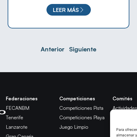
LEER MÁS
Anterior
Siguiente
Federaciones
Competiciones
Comités
FECANBM
Competiciones Pista
Actividades
Tenerife
Competiciones Playa
Técnico
Lanzarote
Juego Limpio
Árbitros
Para ofrecer
almacenar y/
Gran Canaria
Competici