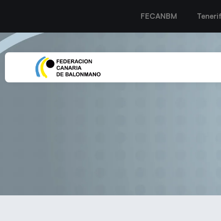
FECANBM
Teneri