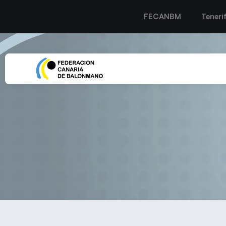
FECANBM
Teneri
Asamblea Gen