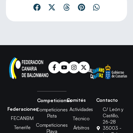
Comités
Contacto
Competiciones
Federaciones
Actividades
C/ León y
Competiciones
Castillo,
Pista
FECANBM
Técnico
26-28
Competiciones
Tenerife
Árbitros
35003 -
Playa