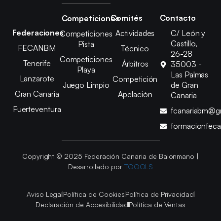
Comités
Contacto
Competiciones
Federaciones
Actividades
C/ León y
Competiciones
Castillo,
Pista
FECANBM
Técnico
26-28
Competiciones
Tenerife
Árbitros
35003 -
Playa
Las Palmas
Lanzarote
Competición
Juego Limpio
de Gran
Gran Canaria
Apelación
Canaria
Fuerteventura
fcanariabm@g
formacionfec
Copyright © 2025 Federación Canaria de Balonmano |
Desarrollado por
TOOOLS
Aviso Legal
Política de Cookies
Política de Privacidad
Declaración de Accesibilidad
Política de Ventas