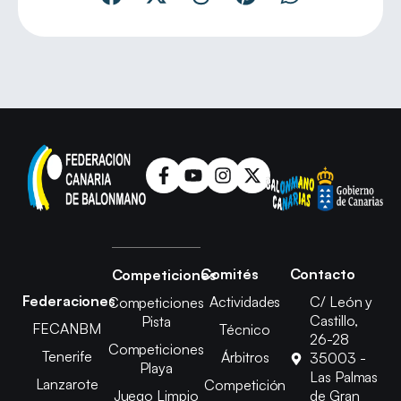
Comités
Contacto
Competiciones
Federaciones
Actividades
C/ León y
Competiciones
Castillo,
Pista
FECANBM
Técnico
26-28
Competiciones
Tenerife
Árbitros
35003 -
Playa
Las Palmas
Lanzarote
Competición
Juego Limpio
de Gran