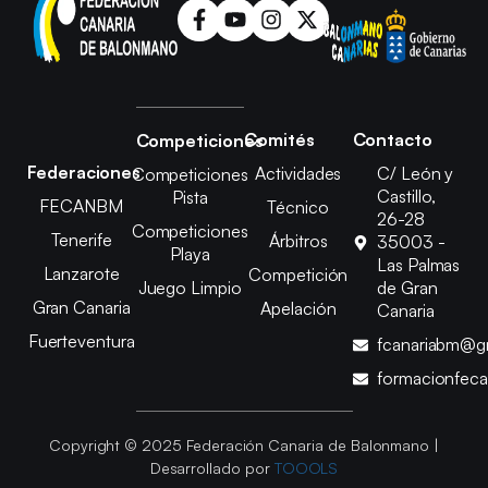
Comités
Contacto
Competiciones
Federaciones
Actividades
C/ León y
Competiciones
Castillo,
Pista
FECANBM
Técnico
26-28
Competiciones
Tenerife
Árbitros
35003 -
Playa
Las Palmas
Lanzarote
Competición
Juego Limpio
de Gran
Gran Canaria
Apelación
Canaria
Fuerteventura
fcanariabm@g
formacionfec
Copyright © 2025 Federación Canaria de Balonmano |
Desarrollado por
TOOOLS