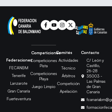
Comités
Contacto
Competiciones
Federaciones
Actividades
C/ León y
Competiciones
Castillo,
Pista
FECANBM
Técnico
26-28
Competiciones
Tenerife
Árbitros
35003 -
Playa
Las Palmas
Lanzarote
Competición
Juego Limpio
de Gran
Gran Canaria
Apelación
Canaria
Fuerteventura
fcanariabm@g
formacionfec