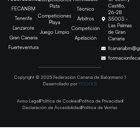
Castillo,
Pista
FECANBM
Técnico
26-28
Competiciones
Tenerife
Árbitros
35003 -
Playa
Las Palmas
Lanzarote
Competición
Juego Limpio
de Gran
Gran Canaria
Apelación
Canaria
Fuerteventura
fcanariabm@g
formacionfec
Copyright © 2025 Federación Canaria de Balonmano |
Desarrollado por
TOOOLS
Aviso Legal
Política de Cookies
Política de Privacidad
Declaración de Accesibilidad
Política de Ventas