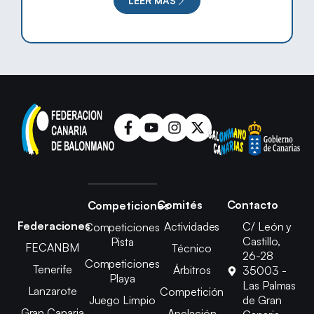
LEER MÁS
Comités
Contacto
Competiciones
Federaciones
Actividades
C/ León y
Competiciones
Castillo,
Pista
FECANBM
Técnico
26-28
Competiciones
Tenerife
Árbitros
35003 -
Playa
Las Palmas
Lanzarote
Competición
Juego Limpio
de Gran
Gran Canaria
Apelación