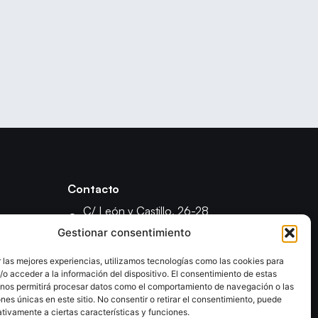
Contacto
C/ León y Castillo, 26-28
35003 - Las Palmas de Gran Canaria
Gestionar consentimiento
fcanariabm@gmail.com
 las mejores experiencias, utilizamos tecnologías como las cookies para
formacionfecanbm@gmail.com
o acceder a la información del dispositivo. El consentimiento de estas
ón
 nos permitirá procesar datos como el comportamiento de navegación o las
ones únicas en este sitio. No consentir o retirar el consentimiento, puede
tivamente a ciertas características y funciones.