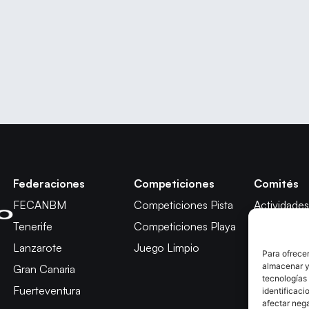
Federaciones
Competiciones
Comités
FECANBM
Competiciones Pista
Actividades
Tenerife
Competiciones Playa
Técnico
Lanzarote
Juego Limpio
Árbitros
Para ofrecer
almacenar y/
Gran Canaria
Competici
tecnologías
Fuerteventura
Apelación
identificaci
afectar nega