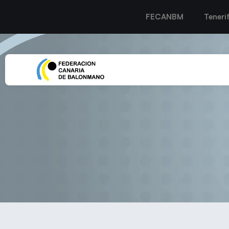
FECANBM
Teneri