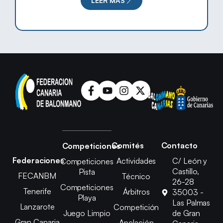
LEER MÁS
Comités
Contacto
Competiciones
Federaciones
Actividades
C/ León y
Competiciones
Castillo,
Pista
FECANBM
Técnico
26-28
Competiciones
Tenerife
Árbitros
35003 -
Playa
Las Palmas
Lanzarote
Competición
Juego Limpio
de Gran
Gran Canaria
Apelación