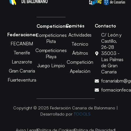
Comités
Contacto
Competiciones
Federaciones
Actividades
C/ León y
Competiciones
Castillo,
Pista
FECANBM
Técnico
26-28
Competiciones
Tenerife
Árbitros
35003 -
Playa
Las Palmas
Lanzarote
Competición
Juego Limpio
de Gran
Gran Canaria
Apelación
Canaria
Fuerteventura
fcanariabm@g
formacionfec
Copyright © 2025 Federación Canaria de Balonmano |
Desarrollado por
TOOOLS
Aviso Legal
Política de Cookies
Política de Privacidad