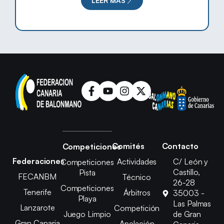
LEER MÁS
Comités
Contacto
Competiciones
Federaciones
Actividades
C/ León y
Competiciones
Castillo,
Pista
FECANBM
Técnico
26-28
Competiciones
Tenerife
Árbitros
35003 -
Playa
Las Palmas
Lanzarote
Competición
Juego Limpio
de Gran
Gran Canaria
Apelación