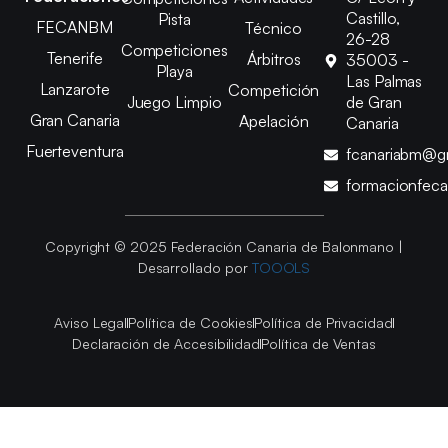
Castillo,
Pista
FECANBM
Técnico
26-28
Competiciones
Tenerife
Árbitros
35003 -
Playa
Las Palmas
Lanzarote
Competición
Juego Limpio
de Gran
Gran Canaria
Apelación
Canaria
Fuerteventura
fcanariabm@g
formacionfec
Copyright © 2025 Federación Canaria de Balonmano |
Desarrollado por
TOOOLS
Aviso Legal
Política de Cookies
Política de Privacidad
Declaración de Accesibilidad
Política de Ventas