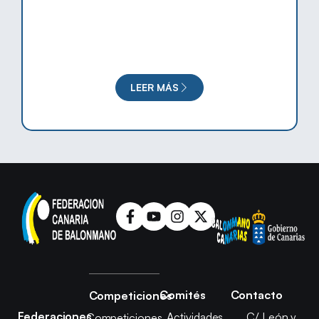
LEER MÁS
Comités
Contacto
Competiciones
Federaciones
Actividades
C/ León y
Competiciones