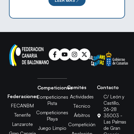
LEER MÁS
Comités
Contacto
Competiciones
Federaciones
Actividades
C/ León y
Competiciones
Castillo,
Pista
FECANBM
Técnico
26-28
Competiciones
Tenerife
Árbitros
35003 -
Playa
Las Palmas
Lanzarote
Competición
Juego Limpio
de Gran
Gran Canaria
Apelación