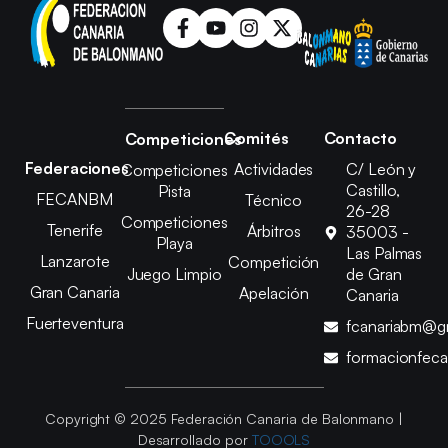
Comités
Contacto
Competiciones
Federaciones
Actividades
C/ León y
Competiciones
Castillo,
Pista
FECANBM
Técnico
26-28
Competiciones
Tenerife
Árbitros
35003 -
Playa
Las Palmas
Lanzarote
Competición
Juego Limpio
de Gran
Gran Canaria
Apelación
Canaria
Fuerteventura
fcanariabm@g
formacionfec
Copyright © 2025 Federación Canaria de Balonmano |
Desarrollado por
TOOOLS