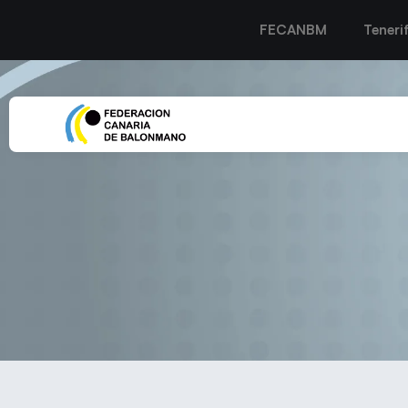
FECANBM
Teneri