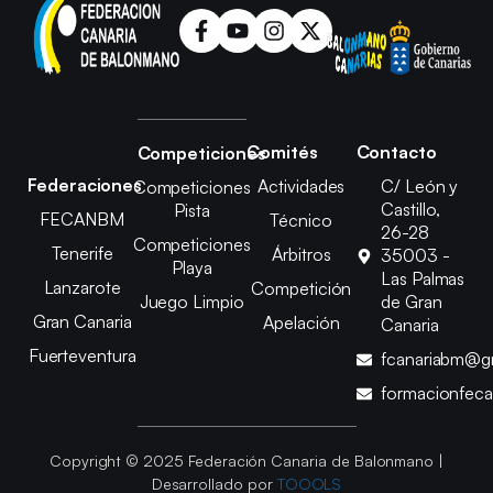
Comités
Contacto
Competiciones
Federaciones
Actividades
C/ León y
Competiciones
Castillo,
Pista
FECANBM
Técnico
26-28
Competiciones
Tenerife
Árbitros
35003 -
Playa
Las Palmas
Lanzarote
Competición
Juego Limpio
de Gran
Gran Canaria
Apelación
Canaria
Fuerteventura
fcanariabm@g
formacionfec
Copyright © 2025 Federación Canaria de Balonmano |
Desarrollado por
TOOOLS