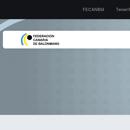
FECANBM
Teneri