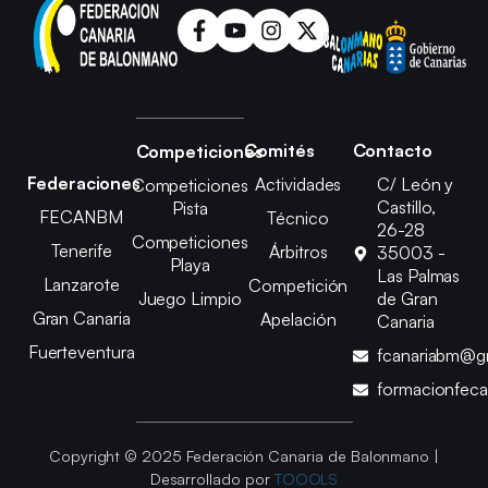
Comités
Contacto
Competiciones
Federaciones
Actividades
C/ León y
Competiciones
Castillo,
Pista
FECANBM
Técnico
26-28
Competiciones
Tenerife
Árbitros
35003 -
Playa
Las Palmas
Lanzarote
Competición
Juego Limpio
de Gran
Gran Canaria
Apelación
Canaria
Fuerteventura
fcanariabm@g
formacionfec
Copyright © 2025 Federación Canaria de Balonmano |
Desarrollado por
TOOOLS