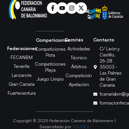
Comités
Contacto
Competiciones
Federaciones
Actividades
C/ León y
Competiciones
Castillo,
Pista
FECANBM
Técnico
26-28
Competiciones
Tenerife
Árbitros
35003 -
Playa
Las Palmas
Lanzarote
Competición
Juego Limpio
de Gran
Gran Canaria
Apelación
Canaria
Fuerteventura
fcanariabm@g
formacionfec
Copyright © 2025 Federación Canaria de Balonmano |
Desarrollado por
TOOOLS