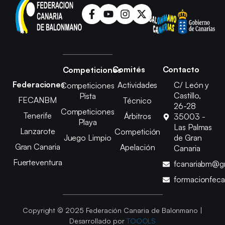
Comités
Contacto
Competiciones
Federaciones
Actividades
C/ León y
Competiciones
Castillo,
Pista
FECANBM
Técnico
26-28
Competiciones
Tenerife
Árbitros
35003 -
Playa
Las Palmas
Lanzarote
Competición
Juego Limpio
de Gran
Gran Canaria
Apelación
Canaria
Fuerteventura
fcanariabm@g
formacionfec
Copyright © 2025 Federación Canaria de Balonmano |
Desarrollado por
TOOOLS