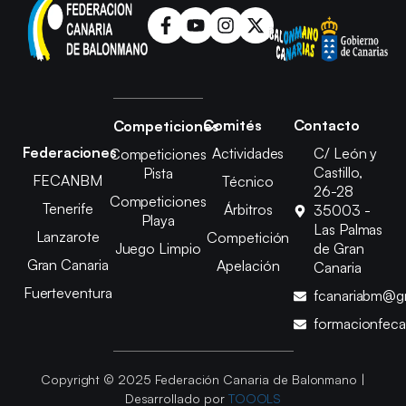
Comités
Contacto
Competiciones
Federaciones
Actividades
C/ León y
Competiciones
Castillo,
Pista
FECANBM
Técnico
26-28
Competiciones
Tenerife
Árbitros
35003 -
Playa
Las Palmas
Lanzarote
Competición
Juego Limpio
de Gran
Gran Canaria
Apelación
Canaria
Fuerteventura
fcanariabm@g
formacionfec
Copyright © 2025 Federación Canaria de Balonmano |
Desarrollado por
TOOOLS