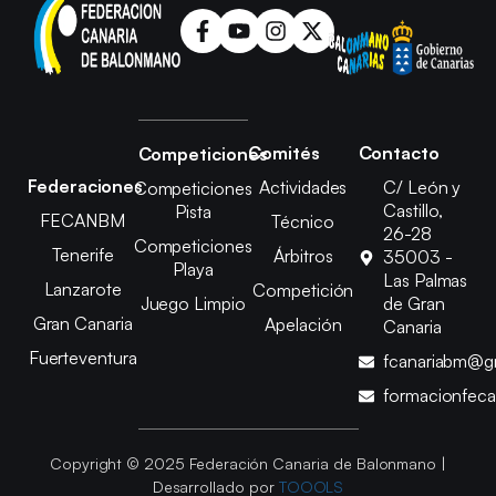
Comités
Contacto
Competiciones
Federaciones
Actividades
C/ León y
Competiciones
Castillo,
Pista
FECANBM
Técnico
26-28
Competiciones
Tenerife
Árbitros
35003 -
Playa
Las Palmas
Lanzarote
Competición
Juego Limpio
de Gran
Gran Canaria
Apelación
Canaria
Fuerteventura
fcanariabm@g
formacionfec
Copyright © 2025 Federación Canaria de Balonmano |
Desarrollado por
TOOOLS