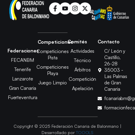
Comités
Contacto
Competiciones
Federaciones
Actividades
C/ León y
Competiciones
Castillo,
Pista
FECANBM
Técnico
26-28
Competiciones
Tenerife
Árbitros
35003 -
Playa
Las Palmas
Lanzarote
Competición
Juego Limpio
de Gran
Gran Canaria
Apelación
Canaria
Fuerteventura
fcanariabm@g
formacionfec
Copyright © 2025 Federación Canaria de Balonmano |
Desarrollado por
TOOOLS