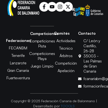
Comités
Contacto
Competiciones
Federaciones
Actividades
C/ León y
Competiciones
Castillo,
Pista
FECANBM
Técnico
26-28
Competiciones
Tenerife
Árbitros
35003 -
Playa
Las Palmas
Lanzarote
Competición
Juego Limpio
de Gran
Gran Canaria
Apelación
Canaria
Fuerteventura
fcanariabm@g
formacionfec
Copyright © 2025 Federación Canaria de Balonmano |
Desarrollado por
TOOOLS