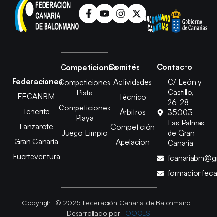
Comités
Contacto
Competiciones
Federaciones
Actividades
C/ León y
Competiciones
Castillo,
Pista
FECANBM
Técnico
26-28
Competiciones
Tenerife
Árbitros
35003 -
Playa
Las Palmas
Lanzarote
Competición
Juego Limpio
de Gran
Gran Canaria
Apelación
Canaria
Fuerteventura
fcanariabm@g
formacionfec
Copyright © 2025 Federación Canaria de Balonmano |
Desarrollado por
TOOOLS