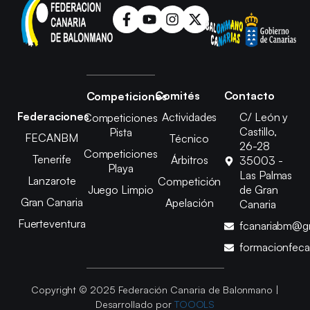
Comités
Contacto
Competiciones
Federaciones
Actividades
C/ León y
Competiciones
Castillo,
Pista
FECANBM
Técnico
26-28
Competiciones
Tenerife
Árbitros
35003 -
Playa
Las Palmas
Lanzarote
Competición
Juego Limpio
de Gran
Gran Canaria
Apelación
Canaria
Fuerteventura
fcanariabm@g
formacionfec
Copyright © 2025 Federación Canaria de Balonmano |
Desarrollado por
TOOOLS