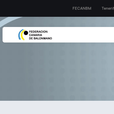
FECANBM
Teneri