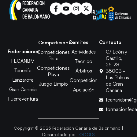
Comités
Contacto
Competiciones
Federaciones
Actividades
C/ León y
Competiciones
Castillo,
Pista
FECANBM
Técnico
26-28
Competiciones
Tenerife
Árbitros
35003 -
Playa
Las Palmas
Lanzarote
Competición
Juego Limpio
de Gran
Gran Canaria
Apelación
Canaria
Fuerteventura
fcanariabm@g
formacionfec
Copyright © 2025 Federación Canaria de Balonmano |
Desarrollado por
TOOOLS