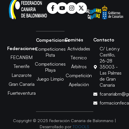
Comités
Contacto
Competiciones
Federaciones
Actividades
C/ León y
Competiciones
Castillo,
Pista
FECANBM
Técnico
26-28
Competiciones
Tenerife
Árbitros
35003 -
Playa
Las Palmas
Lanzarote
Competición
Juego Limpio
de Gran
Gran Canaria
Apelación
Canaria
Fuerteventura
fcanariabm@g
formacionfec
Copyright © 2025 Federación Canaria de Balonmano |
Desarrollado por
TOOOLS