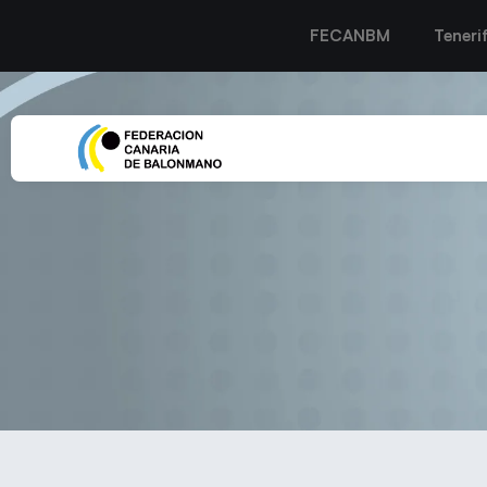
FECANBM
Teneri