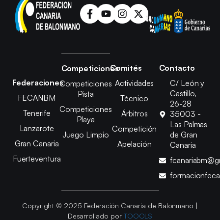
Comités
Contacto
Competiciones
Federaciones
Actividades
C/ León y
Competiciones
Castillo,
Pista
FECANBM
Técnico
26-28
Competiciones
Tenerife
Árbitros
35003 -
Playa
Las Palmas
Lanzarote
Competición
Juego Limpio
de Gran
Gran Canaria
Apelación
Canaria
Fuerteventura
fcanariabm@g
formacionfec
Copyright © 2025 Federación Canaria de Balonmano |
Desarrollado por
TOOOLS