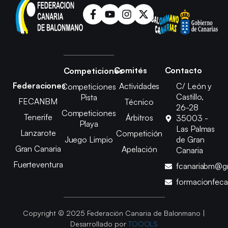
Comités
Contacto
Competiciones
Federaciones
Actividades
C/ León y
Competiciones
Castillo,
Pista
FECANBM
Técnico
26-28
Competiciones
Tenerife
Árbitros
35003 -
Playa
Las Palmas
Lanzarote
Competición
Juego Limpio
de Gran
Gran Canaria
Apelación
Canaria
Fuerteventura
fcanariabm@g
formacionfec
Copyright © 2025 Federación Canaria de Balonmano |
Desarrollado por
TOOOLS