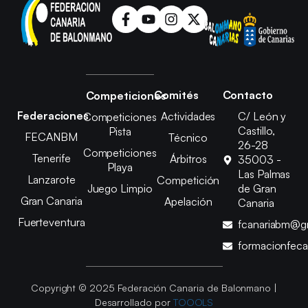
Comités
Contacto
Competiciones
Federaciones
Actividades
C/ León y
Competiciones
Castillo,
Pista
FECANBM
Técnico
26-28
Competiciones
Tenerife
Árbitros
35003 -
Playa
Las Palmas
Lanzarote
Competición
Juego Limpio
de Gran
Gran Canaria
Apelación
Canaria
Fuerteventura
fcanariabm@g
formacionfec
Copyright © 2025 Federación Canaria de Balonmano |
Desarrollado por
TOOOLS