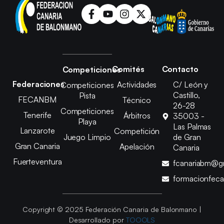
Comités
Contacto
Competiciones
Federaciones
Actividades
C/ León y
Competiciones
Castillo,
Pista
FECANBM
Técnico
26-28
Competiciones
Tenerife
Árbitros
35003 -
Playa
Las Palmas
Lanzarote
Competición
Juego Limpio
de Gran
Gran Canaria
Apelación
Canaria
Fuerteventura
fcanariabm@g
formacionfec
Copyright © 2025 Federación Canaria de Balonmano |
Desarrollado por
TOOOLS