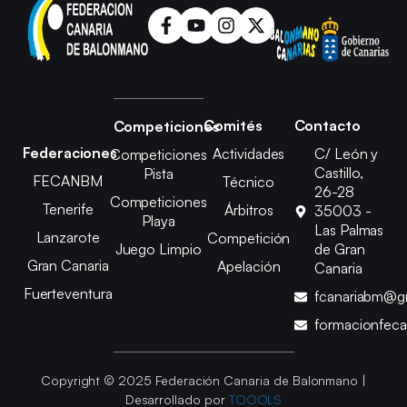
Comités
Contacto
Competiciones
Federaciones
Actividades
C/ León y
Competiciones
Castillo,
Pista
FECANBM
Técnico
26-28
Competiciones
Tenerife
Árbitros
35003 -
Playa
Las Palmas
Lanzarote
Competición
Juego Limpio
de Gran
Gran Canaria
Apelación
Canaria
Fuerteventura
fcanariabm@g
formacionfec
Copyright © 2025 Federación Canaria de Balonmano |
Desarrollado por
TOOOLS