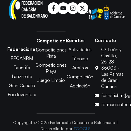
Comités
Contacto
Competiciones
Federaciones
Actividades
C/ León y
Competiciones
Castillo,
Pista
FECANBM
Técnico
26-28
Competiciones
Tenerife
Árbitros
35003 -
Playa
Las Palmas
Lanzarote
Competición
Juego Limpio
de Gran
Gran Canaria
Apelación
Canaria
Fuerteventura
fcanariabm@g
formacionfec
Copyright © 2025 Federación Canaria de Balonmano |
Desarrollado por
TOOOLS