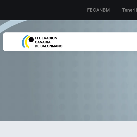
FECANBM
Teneri