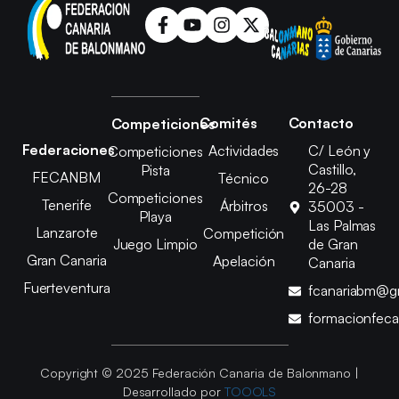
Comités
Contacto
Competiciones
Federaciones
Actividades
C/ León y
Competiciones
Castillo,
Pista
FECANBM
Técnico
26-28
Competiciones
Tenerife
Árbitros
35003 -
Playa
Las Palmas
Lanzarote
Competición
Juego Limpio
de Gran
Gran Canaria
Apelación
Canaria
Fuerteventura
fcanariabm@g
formacionfec
Copyright © 2025 Federación Canaria de Balonmano |
Desarrollado por
TOOOLS