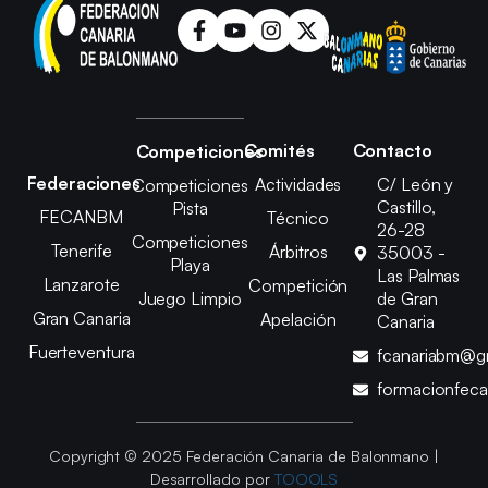
Comités
Contacto
Competiciones
Federaciones
Actividades
C/ León y
Competiciones
Castillo,
Pista
FECANBM
Técnico
26-28
Competiciones
Tenerife
Árbitros
35003 -
Playa
Las Palmas
Lanzarote
Competición
Juego Limpio
de Gran
Gran Canaria
Apelación
Canaria
Fuerteventura
fcanariabm@g
formacionfec
Copyright © 2025 Federación Canaria de Balonmano |
Desarrollado por
TOOOLS