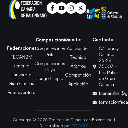
Comités
Contacto
Competiciones
Federaciones
Actividades
C/ León y
Competiciones
Castillo,
Pista
FECANBM
Técnico
26-28
Competiciones
Tenerife
Árbitros
35003 -
Playa
Las Palmas
Lanzarote
Competición
Juego Limpio
de Gran
Gran Canaria
Apelación
Canaria
Fuerteventura
fcanariabm@g
formacionfec
Copyright © 2025 Federación Canaria de Balonmano |
Desarrollado por
TOOOLS