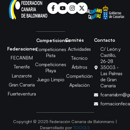
Comités
Contacto
Competiciones
Federaciones
Actividades
C/ León y
Competiciones
Castillo,
Pista
FECANBM
Técnico
26-28
Competiciones
Tenerife
Árbitros
35003 -
Playa
Las Palmas
Lanzarote
Competición
Juego Limpio
de Gran
Gran Canaria
Apelación
Canaria
Fuerteventura
fcanariabm@g
formacionfec
Copyright © 2025 Federación Canaria de Balonmano |
Desarrollado por
TOOOLS