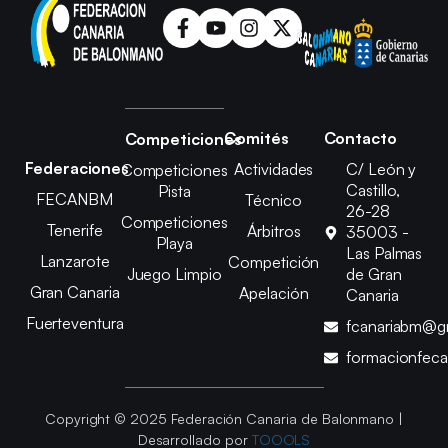
Comités
Contacto
Competiciones
Federaciones
Actividades
C/ León y
Competiciones
Castillo,
Pista
FECANBM
Técnico
26-28
Competiciones
Tenerife
Árbitros
35003 -
Playa
Las Palmas
Lanzarote
Competición
Juego Limpio
de Gran
Gran Canaria
Apelación
Canaria
Fuerteventura
fcanariabm@g
formacionfec
Copyright © 2025 Federación Canaria de Balonmano |
Desarrollado por
TOOOLS