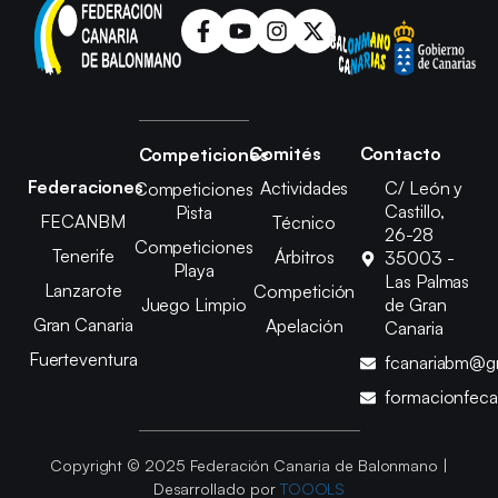
Comités
Contacto
Competiciones
Federaciones
Actividades
C/ León y
Competiciones
Castillo,
Pista
FECANBM
Técnico
26-28
Competiciones
Tenerife
Árbitros
35003 -
Playa
Las Palmas
Lanzarote
Competición
Juego Limpio
de Gran
Gran Canaria
Apelación
Canaria
Fuerteventura
fcanariabm@g
formacionfec
Copyright © 2025 Federación Canaria de Balonmano |
Desarrollado por
TOOOLS