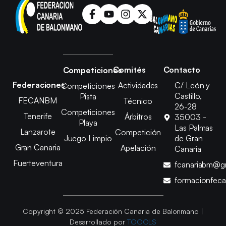
Comités
Contacto
Competiciones
Federaciones
Actividades
C/ León y
Competiciones
Castillo,
Pista
FECANBM
Técnico
26-28
Competiciones
Tenerife
Árbitros
35003 -
Playa
Las Palmas
Lanzarote
Competición
Juego Limpio
de Gran
Gran Canaria
Apelación
Canaria
Fuerteventura
fcanariabm@g
formacionfec
Copyright © 2025 Federación Canaria de Balonmano |
Desarrollado por
TOOOLS