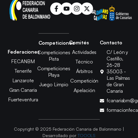
Comités
Contacto
Competiciones
Federaciones
Actividades
C/ León y
Competiciones
Castillo,
Pista
FECANBM
Técnico
26-28
Competiciones
Tenerife
Árbitros
35003 -
Playa
Las Palmas
Lanzarote
Competición
Juego Limpio
de Gran
Gran Canaria
Apelación
Canaria
Fuerteventura
fcanariabm@g
formacionfec
Copyright © 2025 Federación Canaria de Balonmano |
Desarrollado por
TOOOLS