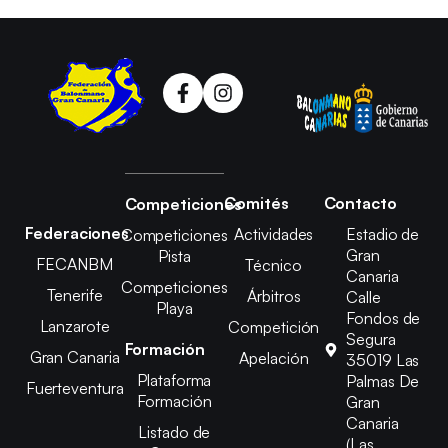
Comités
Contacto
Competiciones
Federaciones
Actividades
Estadio de
Competiciones
Gran
Pista
FECANBM
Técnico
Canaria
Competiciones
Tenerife
Árbitros
Calle
Playa
Fondos de
Lanzarote
Competición
Segura
Formación
Gran Canaria
Apelación
35019 Las
Plataforma
Palmas De
Fuerteventura
Formación
Gran
Canaria
Listado de
(Las