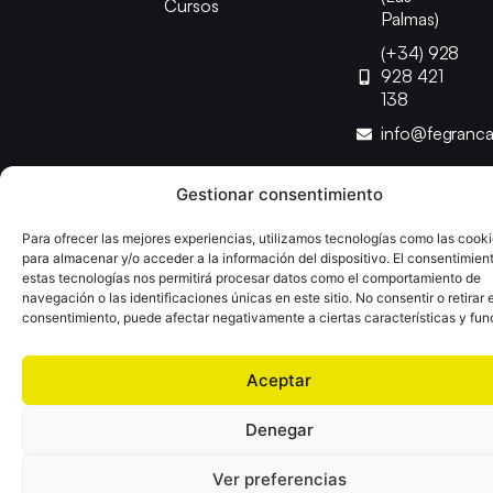
Cursos
Palmas)
(+34) 928
928 421
138
info@fegranc
Gestionar consentimiento
Copyright © 2025 Federación Canaria de Balonmano |
Desarrollado por
TOOOLS
Para ofrecer las mejores experiencias, utilizamos tecnologías como las cook
para almacenar y/o acceder a la información del dispositivo. El consentimien
estas tecnologías nos permitirá procesar datos como el comportamiento de
Aviso Legal
Política de Cookies
Política de Privacidad
navegación o las identificaciones únicas en este sitio. No consentir o retirar e
Declaración de Accesibilidad
Política de Ventas
consentimiento, puede afectar negativamente a ciertas características y fun
Aceptar
Denegar
Ver preferencias